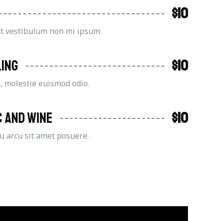
$10
it vestibulum non mi ipsum.
ling
$10
, molestie euismod odio.
c and wine
$10
eu arcu sit amet posuere.