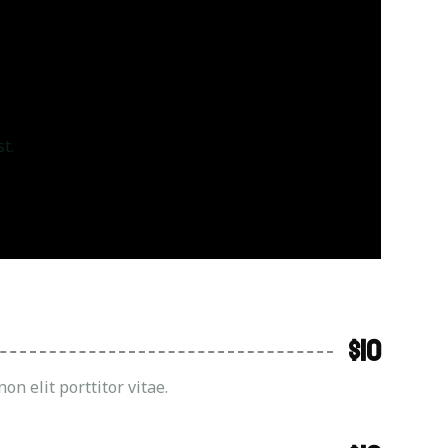
t.
$10
 elit porttitor vitae.