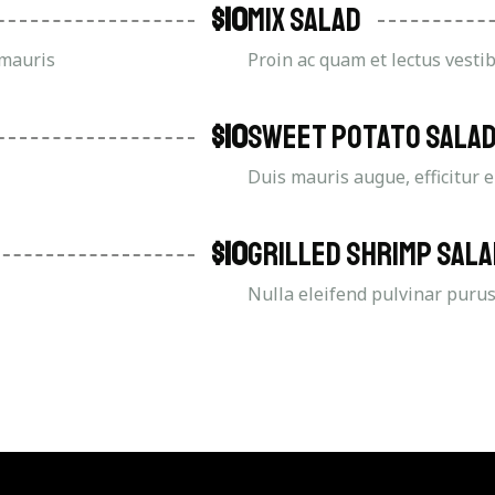
$10
Mix Salad
 mauris
Proin ac quam et lectus vesti
$10
Sweet Potato Sala
Duis mauris augue, efficitur 
$10
Grilled Shrimp Sal
Nulla eleifend pulvinar purus