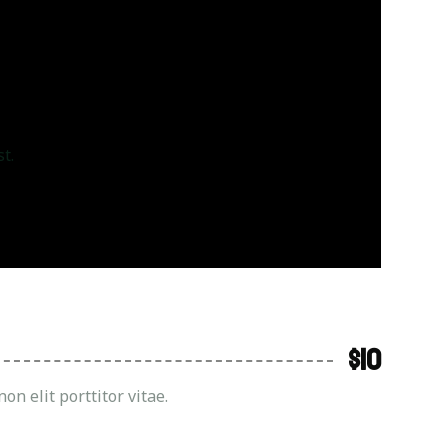
t.
$10
 elit porttitor vitae.