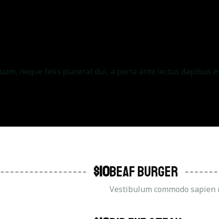
m, neque felis placerat dui, a porta ante lectus dapibus es
$10
Beaf Burger
.
Vestibulum commodo sapien non