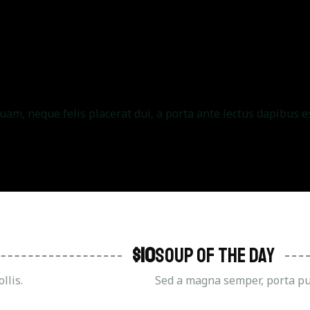
m, neque felis placerat dui, a porta ante lectus dapibus es
$10
Soup Of The Day
llis.
Sed a magna semper, porta pur