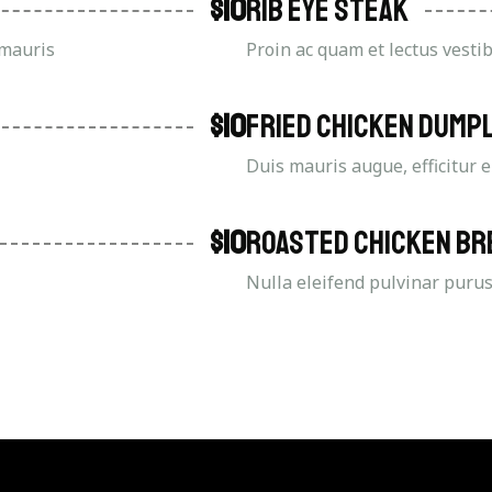
$10
Rib Eye Steak
 mauris
Proin ac quam et lectus vesti
$10
Fried Chicken Dump
Duis mauris augue, efficitur 
$10
Roasted Chicken Br
Nulla eleifend pulvinar purus