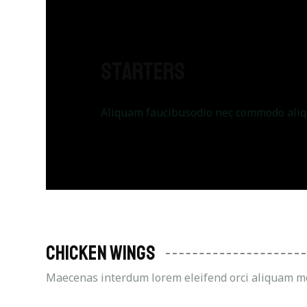
Starters
Aliquam faucibusodio nec commodo aliqua
Chicken Wings
Maecenas interdum lorem eleifend orci aliquam mo