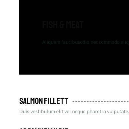
Fish & Meat
Aliquam faucibusodio nec commodo aliqua
Salmon Fillett
Duis vestibulum elit vel neque pharetra vulputate