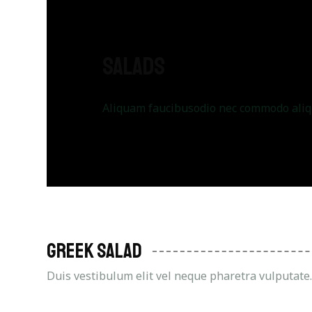
Salads
Aliquam faucibusodio nec commodo aliqua
Greek Salad
Duis vestibulum elit vel neque pharetra vulputate