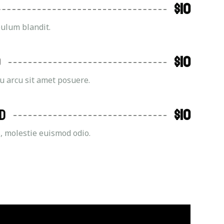
$10
bulum blandit.
d
$10
eu arcu sit amet posuere.
ad
$10
, molestie euismod odio.