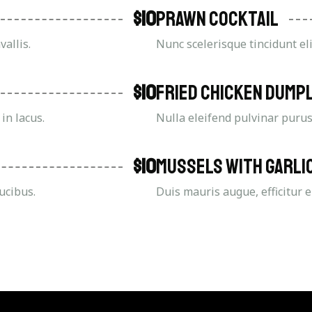
$10
Prawn Cocktail
allis.
Nunc scelerisque tincidunt el
$10
Fried Chicken Dump
 in lacus.
Nulla eleifend pulvinar purus
$10
Mussels with garli
ucibus.
Duis mauris augue, efficitur 