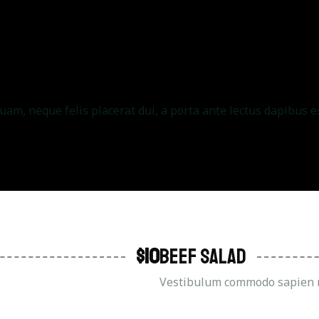
m, neque felis placerat dui, a porta ante lectus dapibus es
$10
Beef Salad
.
Vestibulum commodo sapien non