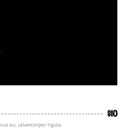
t.
$10
us eu, ullamcorper ligula.