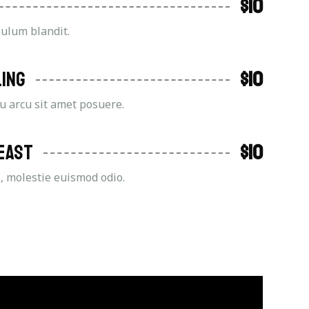
$10
bulum blandit.
ling
$10
eu arcu sit amet posuere.
east
$10
, molestie euismod odio.