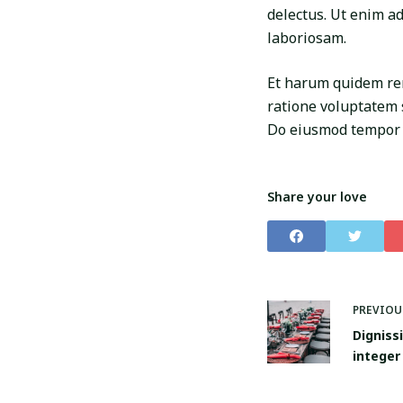
delectus. Ut enim a
laboriosam.
Et harum quidem rer
ratione voluptatem 
Do eiusmod tempor i
Share your love
PREVIO
Digniss
integer