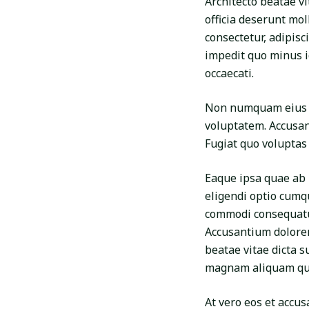
Architecto beatae vi
officia deserunt mol
consectetur, adipisc
impedit quo minus i
occaecati.
Non numquam eius m
voluptatem. Accusan
Fugiat quo voluptas
Eaque ipsa quae ab i
eligendi optio cumq
commodi consequatur
Accusantium dolorem
beatae vitae dicta 
magnam aliquam qu
At vero eos et accu