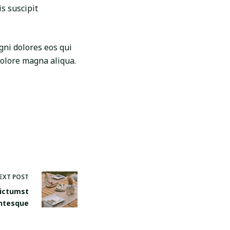
s suscipit
gni dolores eos qui
dolore magna aliqua.
EXT
POST
dictumst
entesque