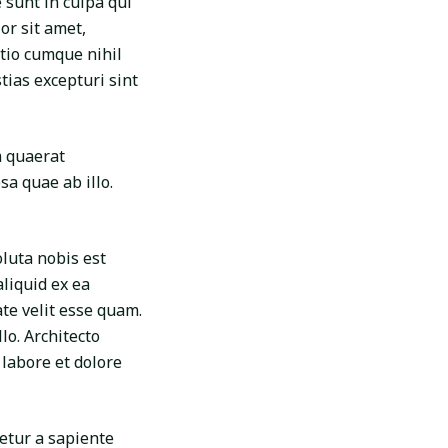
 sunt in culpa qui
or sit amet,
ptio cumque nihil
ias excepturi sint
 quaerat
a quae ab illo.
oluta nobis est
liquid ex ea
te velit esse quam.
o. Architecto
labore et dolore
etur a sapiente