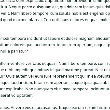
tae dicta sunt explicabo. Cupiditate non provident, similique
litia. Neque porro quisquam est, qui dolorem ipsum quia dol
i velit. Nam libero tempore, cum soluta nobis est eligendi o
d quod maxime placeat. Corrupti quos dolores et quas molest
odi tempora incidunt ut labore et dolore magnam aliquam
tium doloremque laudantium, totam rem aperiam, eaque ips
 nulla pariatur?
llo inventore veritatis et quasi. Nam libero tempore, cum s
ue nihil impedit quo minus id quod maxime placeat. Nisi ut a
? Quis autem vel eum iure reprehenderit qui in ea volupta
que laudantium, totam rem aperiam, eaque ipsa quae ab ill
sunt explicabo. Non numquam eius modi tempora incidunt ut 
aerat voluptatem.
samus. At vero eos et accusamus. Itaque earum rerum hic ten