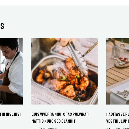
ts
in nisl nisi
Quis viverra nibh cras pulvinar
Habitasse p
mattis nunc sed blandit
vestibulum