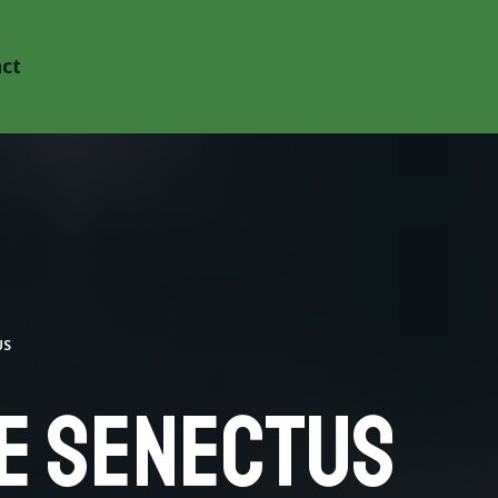
ct
Order Online
US
ue senectus