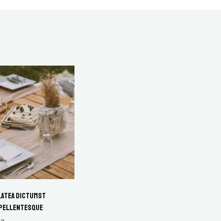
latea dictumst
 pellentesque